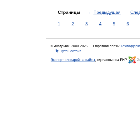
Страницы
←
Предыдущая
Сле
1
2
3
4
5
6
© Академик, 2000-2026
Обратная связь:
Техподдерж
👣 Путешествия
Экспорт словарей на сайты
, сделанные на PHP,
Jo