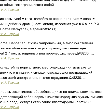
ая обоих век ограничивают собой …
и И.А. Ефрона
 косы: venî = коса, samhâra от корня har + sam = слав. =
 индийских драм (шесть актов), известная уже в Χ в. по Р. X.
(Bhatta Nârâyana), a время&#8230; …
и И.А. Ефрона
oma, Cancer aquaticus) гангренозный, в высокой степени
зистой оболочки полости рта, преимущественно щек.
тей 2 7 лет, истощенных или перенесших перед&#8230; …
и И.А. Ефрона
их частей из нормального местонахождения вызывается
ями или в тканях и связках, окружающих пострадавший
apsus uteri) иногда очень тяжкое страдание,&#8230; …
и И.А. Ефрона
олее высоких клеток, обособляющийся на анимальном полюсе
редставляющий собой первый зачаток зародыша в узком смысле
венно предшествует стягивание бластодормы на&#8230; …
и И.А. Ефрона