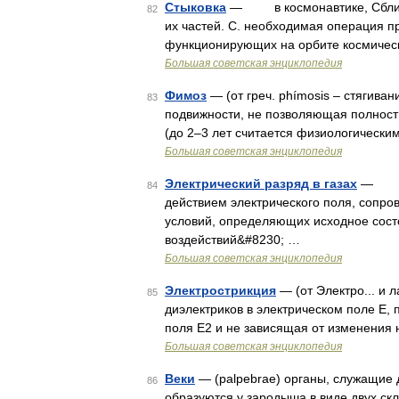
Стыковка
— в космонавтике, Сближе
82
их частей. С. необходимая операция п
функционирующих на орбите космическ
Большая советская энциклопедия
Фимоз
— (от греч. phímosis – стягив
83
подвижности, не позволяющая полност
(до 2–3 лет считается физиологически
Большая советская энциклопедия
Электрический разряд в газах
— прох
84
действием электрического поля, сопр
условий, определяющих исходное состоя
воздействий&#8230; …
Большая советская энциклопедия
Электрострикция
— (от Электро... и
85
диэлектриков в электрическом поле Е,
поля Е2 и не зависящая от изменения 
Большая советская энциклопедия
Веки
— (palpebrae) органы, служащие 
86
образуются у зародыша в виде двух скл