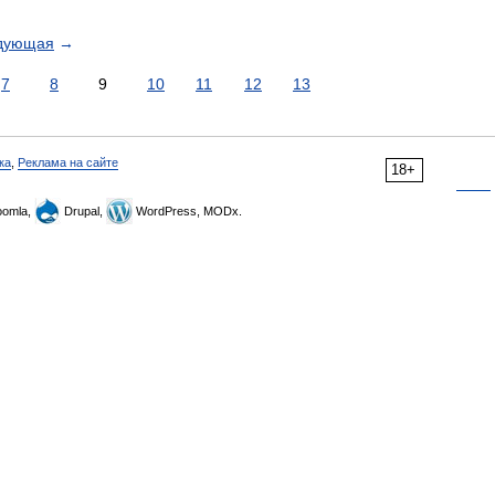
дующая
→
7
8
9
10
11
12
13
ка
,
Реклама на сайте
18+
omla,
Drupal,
WordPress, MODx.