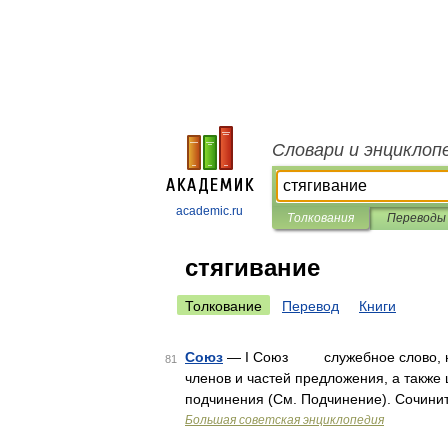
Словари и энциклоп
academic.ru
Толкования
Переводы
стягивание
Толкование
Перевод
Книги
Союз
— I Союз служебное слово, назн
81
членов и частей предложения, а также
подчинения (См. Подчинение). Сочини
Большая советская энциклопедия