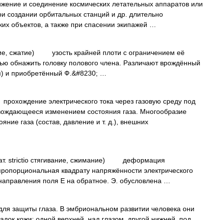
ние и соединение космических летательных аппаратов или
ри создании орбитальных станций и др. длительно
их объектов, а также при спасении экипажей …
ание, сжатие) узость крайней плоти с ограничением её
ью обнажить головку полового члена. Различают врождённый
м) и приобретённый Ф.&#8230; …
ождение электрического тока через газовую среду под
овождающееся изменением состояния газа. Многообразие
ние газа (состав, давление и т. д.), внешних
 лат. strictio стягивание, сжимание) деформация
 пропорциональная квадрату напряжённости электрического
направления поля Е на обратное. Э. обусловлена …
для защиты глаза. В эмбриональном развитии человека они
адок кожи: одной верхней, над глазом, другой нижней, под