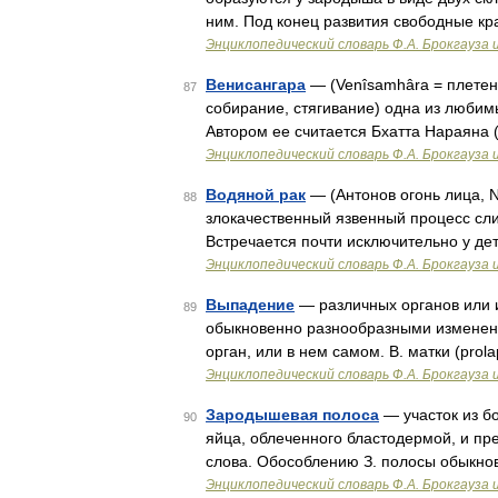
ним. Под конец развития свободные кр
Энциклопедический словарь Ф.А. Брокгауза 
Венисангара
— (Venîsamhâra = плетение
87
собирание, стягивание) одна из любимых
Автором ее считается Бхатта Нараяна 
Энциклопедический словарь Ф.А. Брокгауза 
Водяной рак
— (Антонов огонь лица, N
88
злокачественный язвенный процесс сли
Встречается почти исключительно у де
Энциклопедический словарь Ф.А. Брокгауза 
Выпадение
— различных органов или 
89
обыкновенно разнообразными изменени
орган, или в нем самом. В. матки (prol
Энциклопедический словарь Ф.А. Брокгауза 
Зародышевая полоса
— участок из б
90
яйца, облеченного бластодермой, и п
слова. Обособлению З. полосы обыкно
Энциклопедический словарь Ф.А. Брокгауза 